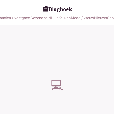
Bloghoek
📰
ancien / vastgoed
Gezondheid
Huis
Keuken
Mode / vrouw
Nieuws
Spo
💻